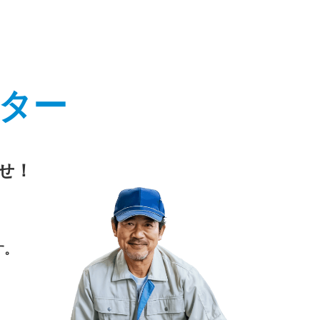
ター
せ！
す。