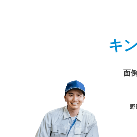
キ
面
野