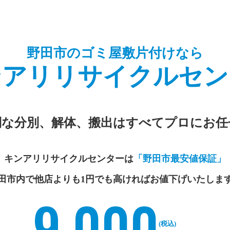
野田市のゴミ屋敷片付けなら
ンアリ
リサイクルセン
倒な分別、解体、搬出は
すべてプロにお任
キンアリリサイクルセンターは
「野田市最安値保証」
田市内で他店よりも
1円でも高ければお値下げいたしま
9,000
(税込)