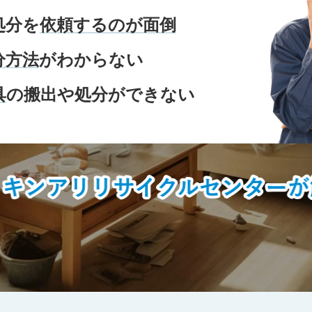
処分を
依頼するのが面倒
分方法
がわからない
具
の搬出や処分ができない