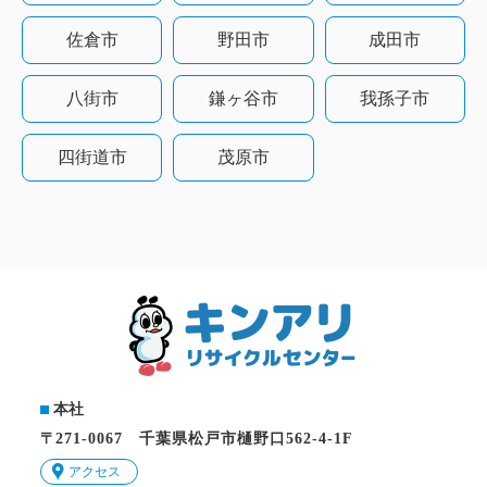
佐倉市
野田市
成田市
八街市
鎌ヶ谷市
我孫子市
四街道市
茂原市
本社
〒271-0067 千葉県松戸市樋野口562-4-1F
アクセス