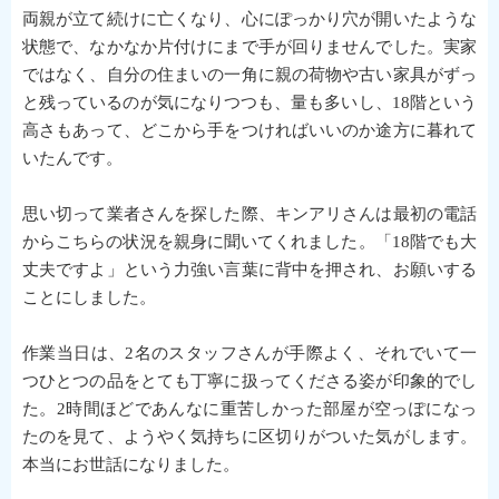
両親が立て続けに亡くなり、心にぽっかり穴が開いたような
状態で、なかなか片付けにまで手が回りませんでした。実家
ではなく、自分の住まいの一角に親の荷物や古い家具がずっ
と残っているのが気になりつつも、量も多いし、18階という
高さもあって、どこから手をつければいいのか途方に暮れて
いたんです。
思い切って業者さんを探した際、キンアリさんは最初の電話
からこちらの状況を親身に聞いてくれました。「18階でも大
丈夫ですよ」という力強い言葉に背中を押され、お願いする
ことにしました。
作業当日は、2名のスタッフさんが手際よく、それでいて一
つひとつの品をとても丁寧に扱ってくださる姿が印象的でし
た。2時間ほどであんなに重苦しかった部屋が空っぽになっ
たのを見て、ようやく気持ちに区切りがついた気がします。
本当にお世話になりました。