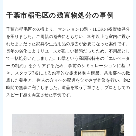
千葉市稲毛区の残置物処分の事例
千葉市稲毛区のX様より、マンション18階・1LDKの残置物処分
を承りました。ご両親の逝去にともない、30年以上も室内に置か
れたままだった家具や生活用品の撤去が必要になった案件です。
長年の劣化によりリユースが難しい状態だったため、不用品とし
て一括処分いたしました。18階という高層階特有の「エレベータ
ーの制約」をクリアするため、事前のシミュレーションに基づ
き、スタッフ2名による効率的な搬出体制を構築。共用部への徹
底した養生と、住人の方々への配慮を欠かさず作業を行い、約2
時間で無事に完了しました。遺品を扱う丁寧さと、プロとしての
スピード感を両立させた事例です。