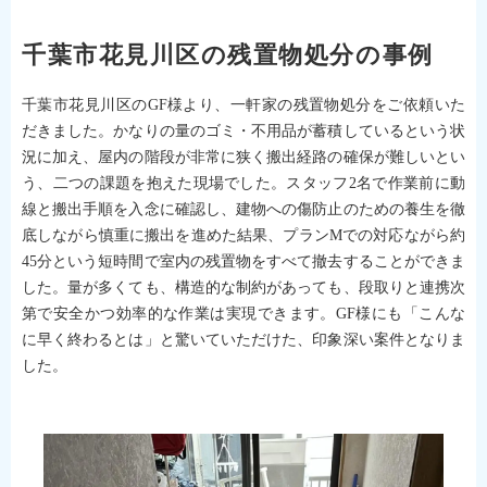
千葉市花見川区の残置物処分の事例
千葉市花見川区のGF様より、一軒家の残置物処分をご依頼いた
だきました。かなりの量のゴミ・不用品が蓄積しているという状
況に加え、屋内の階段が非常に狭く搬出経路の確保が難しいとい
う、二つの課題を抱えた現場でした。スタッフ2名で作業前に動
線と搬出手順を入念に確認し、建物への傷防止のための養生を徹
底しながら慎重に搬出を進めた結果、プランMでの対応ながら約
45分という短時間で室内の残置物をすべて撤去することができま
した。量が多くても、構造的な制約があっても、段取りと連携次
第で安全かつ効率的な作業は実現できます。GF様にも「こんな
に早く終わるとは」と驚いていただけた、印象深い案件となりま
した。