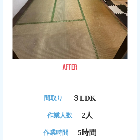
AFTER
３LDK
間取り
2人
作業人数
5時間
作業時間