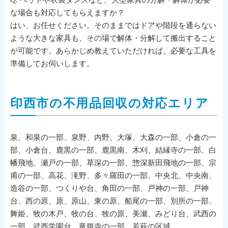
な場合も対応してもらえますか？
はい、お任せください。そのままではドアや階段を通らない
ような大きな家具も、その場で解体・分解して搬出すること
が可能です。あらかじめ教えていただければ、必要な工具を
準備してお伺いします。
印西市の不用品回収の対応エリア
泉、和泉の一部、泉野、内野、大塚、大森の一部、小倉の一
部、小倉台、鹿黒の一部、鹿黒南、木刈、結縁寺の一部、白
幡飛地、瀬戸の一部、草深の一部、惣深新田飛地の一部、宗
甫の一部、高花、滝野、多々羅田の一部、中央北、中央南、
造谷の一部、つくりや台、角田の一部、戸神の一部、戸神
台、西の原、原、原山、東の原、船尾の一部、別所の一部、
舞姫、牧の木戸、牧の台、牧の原、美瀬、みどり台、武西の
一部、武西学園台、竜腹寺の一部、若萩の区域