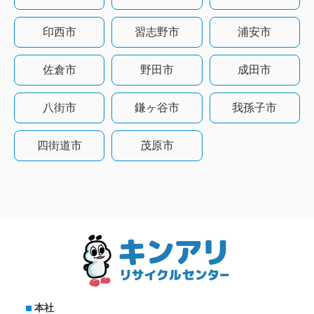
印西市
習志野市
浦安市
佐倉市
野田市
成田市
八街市
鎌ヶ谷市
我孫子市
四街道市
茂原市
本社